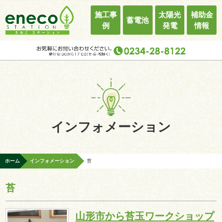
施工事
太陽光
補助金
蓄電池
例
発電
情報
インフォメーション
ホーム
インフォメーション
苔
苔
山形市から苔玉ワークショップ