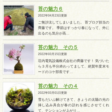
苔の魅力６
2022年04月23日更新
ご無沙汰してしまいました。 苔ブログ担当の
齊藤です。 季節はすっかり春になって、外に
出るのも気分が高…
苔の魅力 その５
2022年03月15日更新
荘内電気設備株式会社の齊藤です！ 気づいた
ら３月も半分終わってまして、絶賛年度末モ
ードのコケ部長です…
苔の魅力 その４
2022年03月01日更新
雪もだいぶ解けてきて、きょうの太陽の光の
挿し込み具合が春の訪れを感じさせてくれ
て、テンションが上がり…