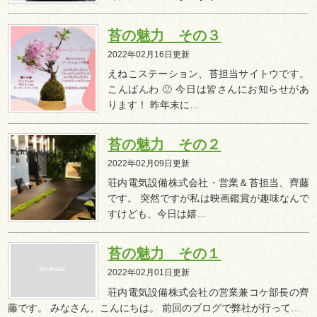
苔の魅力 その３
2022年02月16日更新
えねこステーション、苔担当サイトウです。
こんばんわ 🙂 今日は皆さんにお知らせがあ
ります！ 昨年末に…
苔の魅力 その２
2022年02月09日更新
荘内電気設備株式会社・営業＆苔担当、齊藤
です。 突然ですが私は映画鑑賞が趣味なんで
すけども、今日は嬉…
苔の魅力 その１
2022年02月01日更新
荘内電気設備株式会社の営業兼コケ部長の齊
藤です。 みなさん、こんにちは。 前回のブログで弊社が行って…