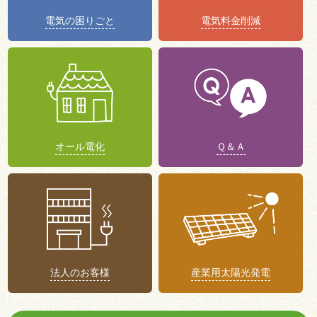
電気の困りごと
電気料金削減
オール電化
Ｑ＆Ａ
法人のお客様
産業用太陽光発電