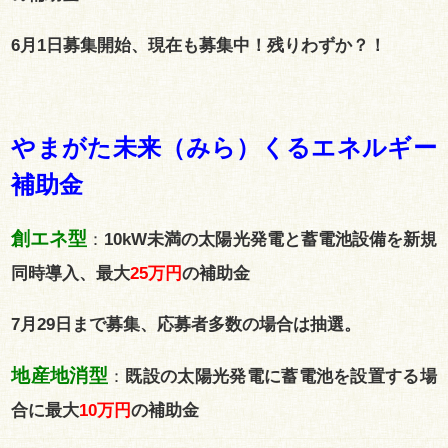
6月1日募集開始、現在も募集中！残りわずか？！
やまがた未来（みら）くるエネルギー
補助金
創エネ型
：
10kW未満の太陽光発電と蓄電池設備を新規
同時導入、最大
25万円
の補助金
7月29日まで募集、応募者多数の場合は抽選。
地産地消型
：
既設の太陽光発電に蓄電池を設置する場
合に最大
10万円
の補助金