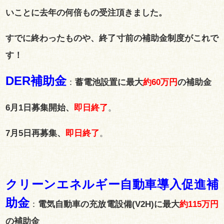
いことに去年の何倍もの受注頂きました。
すでに終わったものや、終了寸前の補助金制度がこれで
す！
DER補助金
：
蓄電池設置に最大
約60万円
の補助金
6月1日募集開始、
即日終了
。
7月5日再募集、
即日終了
。
クリーンエネルギー自動車導入促進補
助金
：
電気自動車の充放電設備(V2H)に最大
約115万円
の補助金