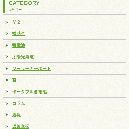
CATEGORY
カテゴリー
Ｖ２Ｈ
補助金
蓄電池
太陽光発電
ソーラーカーポート
苔
ポータブル蓄電池
コラム
速報
環境学習