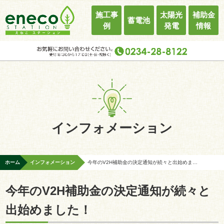
施工事
太陽光
補助金
蓄電池
例
発電
情報
インフォメーション
ホーム
インフォメーション
今年のV2H補助金の決定通知が続々と出始めました！
今年のV2H補助金の決定通知が続々と
出始めました！